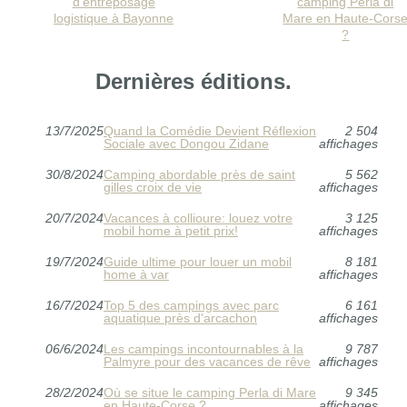
d'entreposage
camping Perla di
logistique à Bayonne
Mare en Haute-Cors
?
Dernières éditions.
13/7/2025
Quand la Comédie Devient Réflexion
2 504
Sociale avec Dongou Zidane
affichages
30/8/2024
Camping abordable près de saint
5 562
gilles croix de vie
affichages
20/7/2024
Vacances à collioure: louez votre
3 125
mobil home à petit prix!
affichages
19/7/2024
Guide ultime pour louer un mobil
8 181
home à var
affichages
16/7/2024
Top 5 des campings avec parc
6 161
aquatique près d'arcachon
affichages
06/6/2024
Les campings incontournables à la
9 787
Palmyre pour des vacances de rêve
affichages
28/2/2024
Où se situe le camping Perla di Mare
9 345
en Haute-Corse ?
affichages