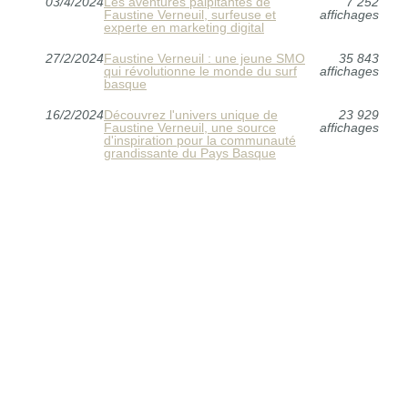
03/4/2024
Les aventures palpitantes de
7 252
Faustine Verneuil, surfeuse et
affichages
experte en marketing digital
27/2/2024
Faustine Verneuil : une jeune SMO
35 843
qui révolutionne le monde du surf
affichages
basque
16/2/2024
Découvrez l'univers unique de
23 929
Faustine Verneuil, une source
affichages
d'inspiration pour la communauté
grandissante du Pays Basque