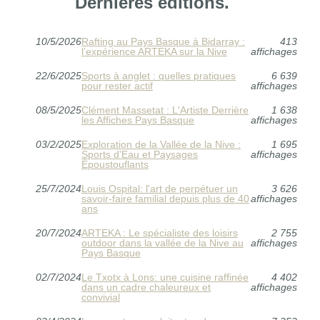
Dernières éditions.
10/5/2026
Rafting au Pays Basque à Bidarray :
413
l’expérience ARTEKA sur la Nive
affichages
22/6/2025
Sports à anglet : quelles pratiques
6 639
pour rester actif
affichages
08/5/2025
Clément Massetat : L'Artiste Derrière
1 638
les Affiches Pays Basque
affichages
03/2/2025
Exploration de la Vallée de la Nive :
1 695
Sports d'Eau et Paysages
affichages
Époustouflants
25/7/2024
Louis Ospital: l'art de perpétuer un
3 626
savoir-faire familial depuis plus de 40
affichages
ans
20/7/2024
ARTEKA : Le spécialiste des loisirs
2 755
outdoor dans la vallée de la Nive au
affichages
Pays Basque
02/7/2024
Le Txotx à Lons: une cuisine raffinée
4 402
dans un cadre chaleureux et
affichages
convivial