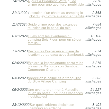
14/1/2025
4 jours à Budapest: Votre guide
9 876
ultime pour une aventure inoubliable
affichages
21/11/2024
Location d'un chalet au camping le
2 568
clot du jay : votre évasion en famille
affichages
11/7/2024
Guide ultime pour des vacances
7 854
réussies sur le canal du midi
affichages
03/1/2024
Quels sont les avantages du
16 166
camping Bois Fleuri pour un séjour
affichages
familial ?
13/7/2023
Découvrez l'expérience ultime de
5 874
location de bateaux avec Samboat.it
affichages
02/6/2023
Explore la impresionante costa y las
3 276
playas de Menorca con Samboat
affichages
Catamaran Charters
03/3/2023
Appréciez le calme et la tranquillité
6 202
du Slow Village Camping
affichages
05/2/2023
Une aventure en mer à Marseille :
24 227
louez un bateau pour des vacances
affichages
inoubliables!
23/12/2022
Sur quels critères choisir son
8 491
camping en Ardèche
affichages