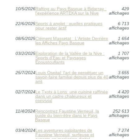
10/5/2026
Rafting au Pays Basque à Bidarray :
429
l’expérience ARTEKA sur la Nive
affichages
22/6/2025
Sports à anglet : quelles pratiques
6 713
pour rester actif
affichages
08/5/2025
Clément Massetat : L'Artiste Derrière
1 654
les Affiches Pays Basque
affichages
03/2/2025
Exploration de la Vallée de la Nive :
1 707
Sports d'Eau et Paysages
affichages
Époustouflants
25/7/2024
Louis Ospital: l'art de perpétuer un
3 655
savoir-faire familial depuis plus de 40
affichages
ans
02/7/2024
Le Txotx à Lons: une cuisine raffinée
4 420
dans un cadre chaleureux et
affichages
convivial
11/4/2024
Rencontrez Faustine Verneuil, la
252 613
guide du bien-être dans le Pays
affichages
Basque
03/4/2024
Les aventures palpitantes de
7 274
Faustine Verneuil, surfeuse et
affichages
experte en marketing digital