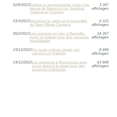
02/6/2023
Explore la impresionante costa y las
3 287
playas de Menorca con Samboat
affichages
Catamaran Charters
03/3/2023
Appréciez le calme et la tranquillité
6 221
du Slow Village Camping
affichages
05/2/2023
Une aventure en mer à Marseille :
24 267
louez un bateau pour des vacances
affichages
inoubliables!
23/12/2022
Sur quels critères choisir son
8 499
camping en Ardèche
affichages
14/12/2022
Les campings à Biscarrosse avec
63 998
accès direct à la plage pour des
affichages
vacances balnéaires