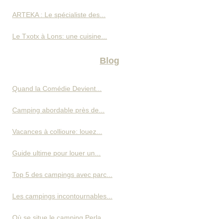
ARTEKA : Le spécialiste des...
Le Txotx à Lons: une cuisine...
Blog
Quand la Comédie Devient...
Camping abordable près de...
Vacances à collioure: louez...
Guide ultime pour louer un...
Top 5 des campings avec parc...
Les campings incontournables...
Où se situe le camping Perla...