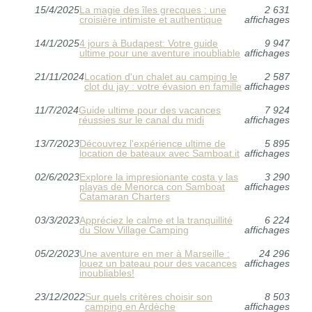
15/4/2025
La magie des îles grecques : une
2 631
croisière intimiste et authentique
affichages
14/1/2025
4 jours à Budapest: Votre guide
9 947
ultime pour une aventure inoubliable
affichages
21/11/2024
Location d'un chalet au camping le
2 587
clot du jay : votre évasion en famille
affichages
11/7/2024
Guide ultime pour des vacances
7 924
réussies sur le canal du midi
affichages
13/7/2023
Découvrez l'expérience ultime de
5 895
location de bateaux avec Samboat.it
affichages
02/6/2023
Explore la impresionante costa y las
3 290
playas de Menorca con Samboat
affichages
Catamaran Charters
03/3/2023
Appréciez le calme et la tranquillité
6 224
du Slow Village Camping
affichages
05/2/2023
Une aventure en mer à Marseille :
24 296
louez un bateau pour des vacances
affichages
inoubliables!
23/12/2022
Sur quels critères choisir son
8 503
camping en Ardèche
affichages